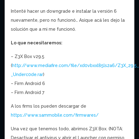
Intenté hacer un downgrade e instalar la versión 6
nuevamente, pero no funcionó… Asique acá les dejo la
solución que a mi me funcionó.
Lo que necesitaremos:
– Z3X Box v29.5
(
http://www.mediafire.com/file/xd0vbxxl85ls2a6/Z3X_29.5
_Underc0de.rar
)
– Firm Android 6
– Firm Android 7
A los firms los pueden descargar de
https://www.sammobile.com/firmwares/
Una vez que tenemos todo, abrimos Z3X Box. (NOTA:
Desactivar el antivirus y abrir el Launcher con permiso