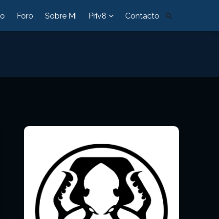
io
Foro
Sobre Mi
Priv8
Contacto
