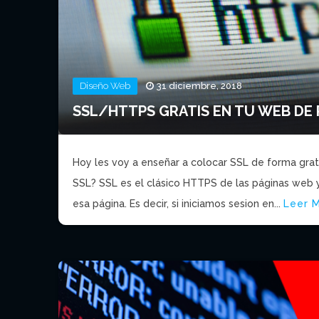
Diseño Web
31 diciembre, 2018
SSL/HTTPS GRATIS EN TU WEB DE 
Hoy les voy a enseñar a colocar SSL de forma gratu
SSL? SSL es el clásico HTTPS de las páginas web y 
esa página. Es decir, si iniciamos sesion en...
Leer 