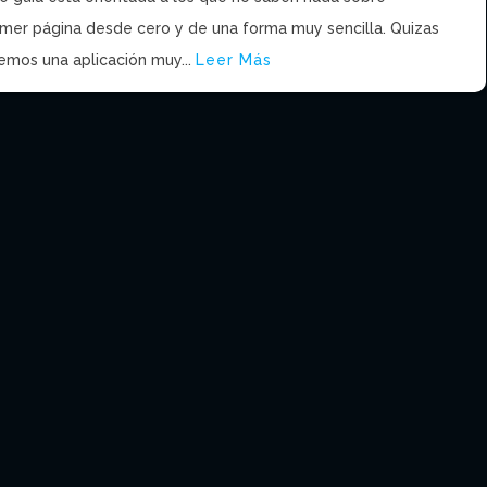
rimer página desde cero y de una forma muy sencilla. Quizas
mos una aplicación muy...
Leer Más