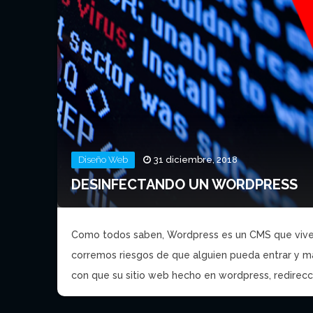
Diseño Web
31 diciembre, 2018
DESINFECTANDO UN WORDPRESS
Como todos saben, Wordpress es un CMS que vive 
corremos riesgos de que alguien pueda entrar y mani
con que su sitio web hecho en wordpress, redirecci