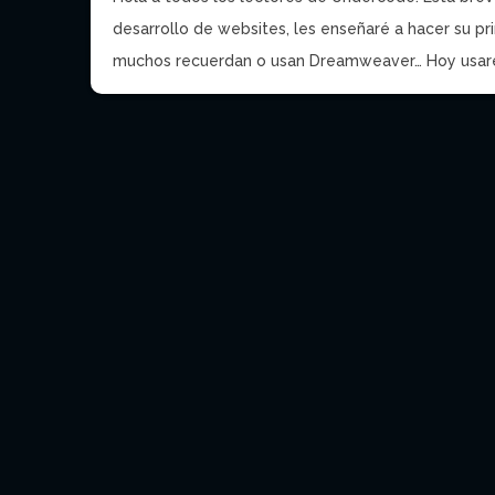
desarrollo de websites, les enseñaré a hacer su p
muchos recuerdan o usan Dreamweaver… Hoy usare