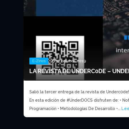
E-Zines
17 octubre, 2019
LA REVISTA DE UNDERC0DE – UND
Salió la tercer entrega de la revista de Underc0d
En esta edición de #UnderDOCS disfruten de: • Notic
Programación • Metodologías De Desarrollo •...
Le