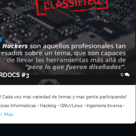
ERDOCS #3
0
e!! Cada vez más variedad de temas y más gente participando!
ias Informáticas • Hacking • GNU/Linux • Ingeniería Inversa •
er Más