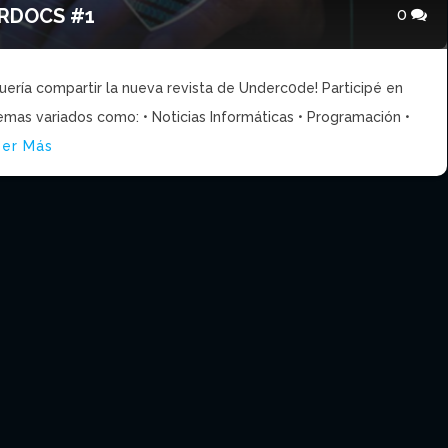
ERDOCS #1
0
uería compartir la nueva revista de Underc0de! Participé en
temas variados como: • Noticias Informáticas • Programación •
eer Más