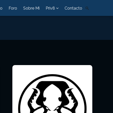
io
Foro
Sobre Mi
Priv8
Contacto
