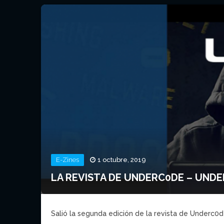
E-Zines
1 octubre, 2019
LA REVISTA DE UNDERC0DE – UND
Salió la segunda edición de la revista de Underc0d