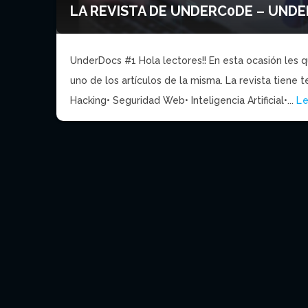
LA REVISTA DE UNDERC0DE – UND
UnderDocs #1 Hola lectores!! En esta ocasión les q
uno de los artículos de la misma. La revista tiene 
Hacking• Seguridad Web• Inteligencia Artificial•...
L