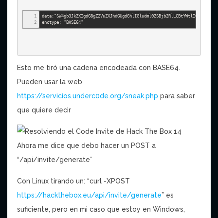
1
data:"SW4gb3JkZXIgdG8gZ2VuZXJhdGUgdGhlIGludml0ZSBjb2RlLCBtYWtlIGEgUE9TVC
2
enctype: "BASE64"
Esto me tiró una cadena encodeada con BASE64.
Pueden usar la web
https://servicios.underc0de.org/sneak.php
para saber
que quiere decir
Ahora me dice que debo hacer un POST a
“/api/invite/generate”
Con Linux tirando un: “curl -XPOST
https://hackthebox.eu/api/invite/generate
” es
suficiente, pero en mi caso que estoy en Windows,