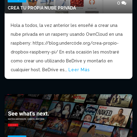
0
CREA TU PROPIA NUBE PRIVADA
Hola a todos, la vez anterior les enseñé a crear una
nube privada en un rasperry usando OwnCloud en una
raspberry: https://blog.underc0de.org/crea-propio-
dropbox-raspberry-pi/ En esta ocasión les mostraré
como crear uno utilizando BeDrive y montarlo en
cualquier host. BeDrive es...
Leer Más