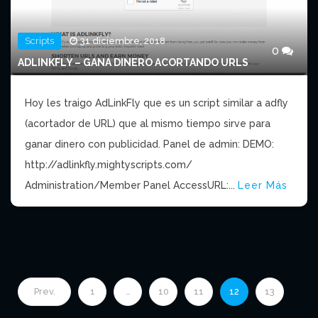
Scripts
31 diciembre, 2018
0
ADLINKFLY – GANA DINERO ACORTANDO URLS
Hoy les traigo AdLinkFly que es un script similar a adfly
(acortador de URL) que al mismo tiempo sirve para
ganar dinero con publicidad. Panel de admin: DEMO:
http://adlinkfly.mightyscripts.com/
Administration/Member Panel AccessURL:...
Leer Más
Prev.
1
…
10
11
12
13