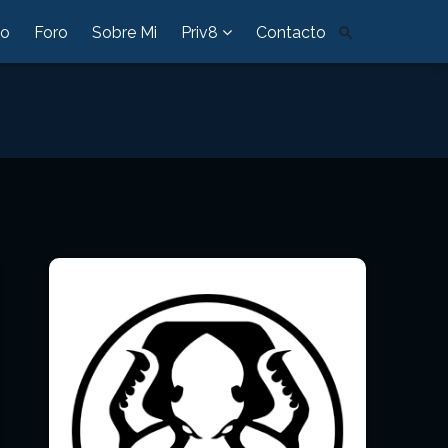
io
Foro
Sobre Mi
Priv8
Contacto
