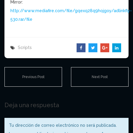
Mirror:
http://www.mediafire.com/file/gqexq28q9hojgoy/adlinkfly-
530.rar/file
Scripts
Previous Post
Next Post
Deja una respuesta
Tu dirección de correo electrónico no será publicada.