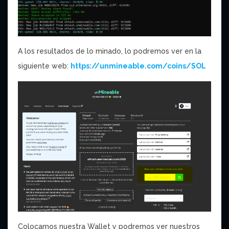
A los resultados de lo minado, lo podremos ver en la
siguiente web:
https://unmineable.com/coins/SOL
Colocamos nuestra Wallet y podremos ver nuestros