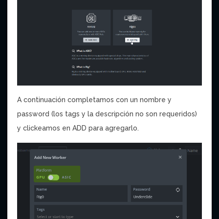
A continuación completamos con un nombre y
password (los tags y la descripción no son requeridos)
y clickeamos en ADD para agregarlo.