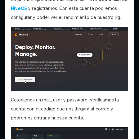
HiveOS
y registrarnos. Con esta cuenta podremos
configurar y poder ver el rendimiento de nuestro rig.
Colocamos un mail, user y password. Verificamos la
cuenta con el código que nos llegará al correo y
podremos entrar a nuestra cuenta.