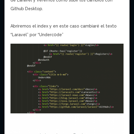
de Laravel y veremos como subir los cambios con
Github Desktop.
Abriremos el index y en este caso cambiaré el texto
“Laravel” por “Underc0de”