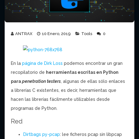
ANTRAX
10 Enero, 2019
Tools
0
En la
página de Dirk Loss
podemos encontrar un gran
recopilatorio de
herramientas escritas en Python
para
penetration testers
, algunas de ellas sólo enlaces
a librerías C existentes, es decir, herramientas que
hacen las librerías fácilmente utilizables desde
programas de Python.
Red
Dirtbags py-pcap
: lee ficheros pcap sin libpcap