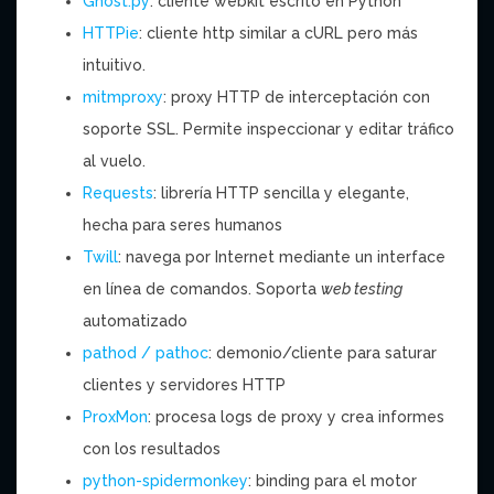
Ghost.py
: cliente webkit escrito en Python
HTTPie
: cliente http similar a cURL pero más
intuitivo.
mitmproxy
: proxy HTTP de interceptación con
soporte SSL. Permite inspeccionar y editar tráfico
al vuelo.
Requests
: librería HTTP sencilla y elegante,
hecha para seres humanos
Twill
: navega por Internet mediante un interface
en línea de comandos. Soporta
web testing
automatizado
pathod / pathoc
: demonio/cliente para saturar
clientes y servidores HTTP
ProxMon
: procesa logs de proxy y crea informes
con los resultados
python-spidermonkey
: binding para el motor