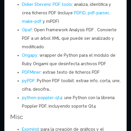
Didier Stevens’ PDF tools
: analiza, identifica y
crea ficheros PDF (incluye
PDFiD
,
pdf-parser
,
make-pdf
y mPDF)
Opaf
: Open Framework Analysis PDF . Convierte
PDF a un árbol XML que puede ser analizado y
modificado.
Origapy
: wrapper de Python para el módulo de
Ruby Origami que desinfecta archivos PDF
PDFMiner
: extrae texto de ficheros PDF
pyPDF
: Python PDF toolkit: extrae info, corta, une,
cifra, descifra…
python-poppler-qt4
: une Python con la librería
Poppler PDF, incluyendo soporte Qt4
Misc
Exomind
: para la creación de gráficos y el