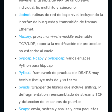
envenenar la tabla de ARP de un objetivo
individual. Es multihilo y asíncrono.
libdnet
: rutinas de red de bajo nivel, incluyendo la
interfaz de búsqueda y transmisión de tramas
Ethernet
Mallory
: proxy
man-in-the-middle
extensible
TCP/UDP, soporta la modificación de protocolos
no estandar al vuelo
pypcap
,
Pcapy
y
pylibpcap
: varios enlaces
Python para libpcap
Pytbull
: framework de pruebas de IDS/IPS muy
flexible (incluye más de 300 tests)
pynids
: wrapper de libnids que incluye sniffing, IP
defragmentation, reensamblado de streams TCP
y detección de escaneos de puertos
Scapy
: envia, rastrea y analiza y crea paquetes