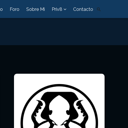
io
Foro
Sobre Mi
Priv8
Contacto
