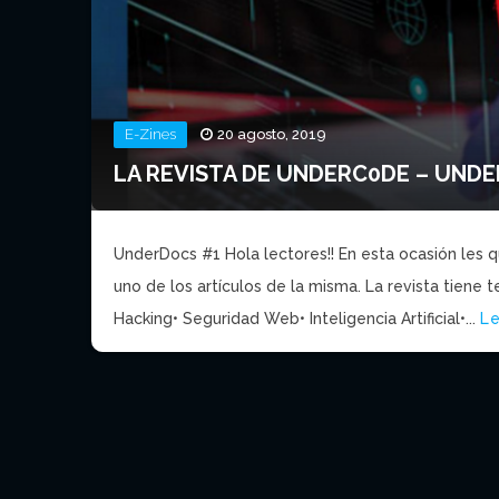
E-Zines
20 agosto, 2019
LA REVISTA DE UNDERC0DE – UND
UnderDocs #1 Hola lectores!! En esta ocasión les q
uno de los artículos de la misma. La revista tiene 
Hacking• Seguridad Web• Inteligencia Artificial•...
L