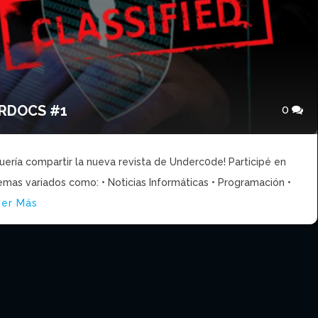
ERDOCS #1
0
uería compartir la nueva revista de Underc0de! Participé en
temas variados como: • Noticias Informáticas • Programación •
eer Más